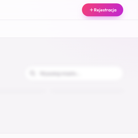
Rejestracja
HotBlondi
Wieliczka
24
25