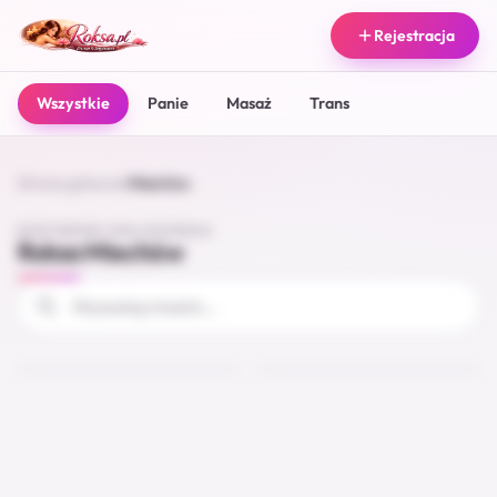
Rejestracja
Wszystkie
Panie
Masaż
Trans
Strona główna
/
Miechów
DOSTĘPNE OGŁOSZENIA
Roksa Miechów
Przejazdem
Najlepsza obciągara
Miechów
Miechów
25
21