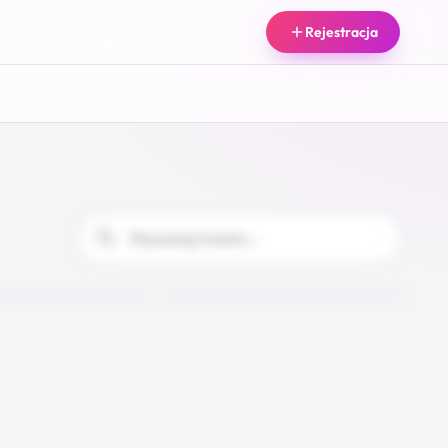
Rejestracja
Full service
Kwidzyn
27
28