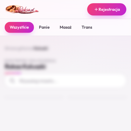
Rejestracja
Wszystkie
Panie
Masaż
Trans
Strona główna
/
Koluszki
DOSTĘPNE OGŁOSZENIA
Roksa Koluszki
Jak z dziewczyną
Tylko do jutra
Koluszki
Koluszki
25
27