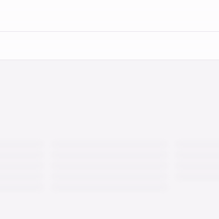
ax
Irenka
Roxa
Drapiezna Kotka
Luiza
Gorzów Wielkopolski
Gorzów Wi
Jadzia
Miła
Gorzów Wielkopolski
Gorzów Wi
Bianka
LenaHot
Gorzów Wielkopolski
Gorzów Wi
31
18
Dotyk luksusu
Gorzów Wielkopolski
Gorzów Wi
27
26
Gorzów Wielkopolski
26
24
25
25
26
18