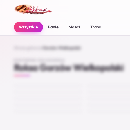
Wszystkie
Panie
Masaż
Trans
Strona główna
/
Gorzów Wielkopolski
DOSTĘPNE OGŁOSZENIA
Roksa Gorzów Wielkopolski
Bonita
Gwiazdka Full Rel
JulkaMokra
Anna Ford
Gorzów Wielkopolski
Gorzów Wielkopolski
OlaStudentka
UlaMasaż
Gorzów Wielkopolski
Gorzów Wielkopolski
AgataHot
JolaFull
Gorzów Wielkopolski
Gorzów Wielkopolski
27
Anita NURU
Masaż prywatnie
Gorzów Wielkopolski
Gorzów Wielkopolski
37
Gorzów Wielkopolski
Gorzów Wielkopolski
25
20
27