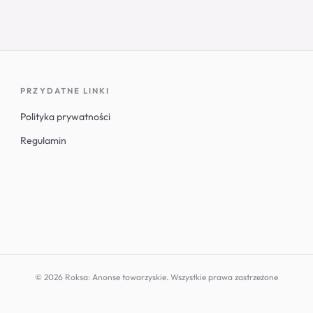
PRZYDATNE LINKI
Polityka prywatności
Regulamin
© 2026 Roksa: Anonse towarzyskie. Wszystkie prawa zastrzeżone